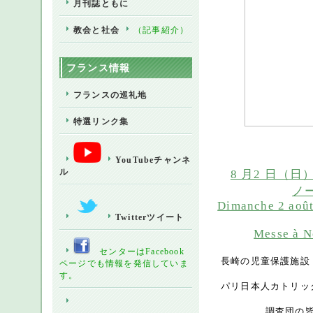
月刊誌ともに
教会と社会
（記事紹介）
フランス情報
フランスの巡礼地
特選リンク集
YouTubeチャンネ
ル
8 月2 日
ノ
Dimanche 2 août 
Twitterツイート
Messe à N
センターはFacebook
長崎の児童保護施設
ページ
でも情報を発信していま
す。
パリ日本人カトリッ
調査団の