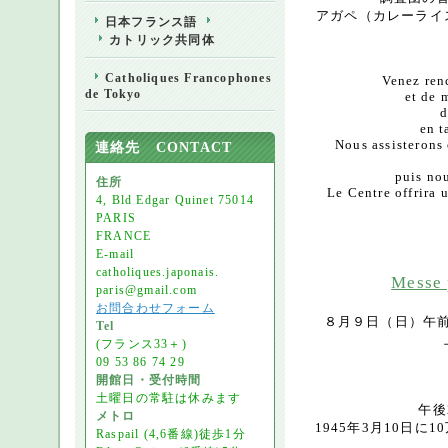
アガペ（カレーライ
日本フランス語
カトリック共同体
Catholiques Francophones
Venez ren
de Tokyo
et de 
d
en t
Nous assisterons 
連絡先 CONTACT
puis no
住所
Le Centre offrira 
4, Bld Edgar Quinet 75014
PARIS
FRANCE
E-mail
catholiques.japonais.
Messe 
paris@gmail.com
お問合わせフォーム
８月９日（日）午前10時半
Tel
(フランス33＋)
09 53 86 74 29
開館日・受付時間
土曜日の常駐は休みます
午後
メトロ
1945年3月10日
Raspail (4,6番線)徒歩1分