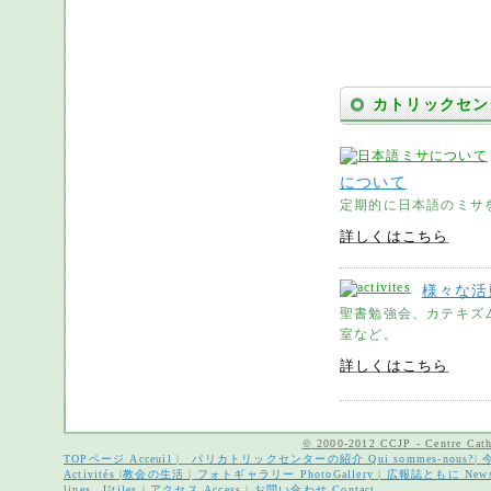
カトリックセン
について
定期的に日本語のミサ
詳しくはこちら
様々な活
聖書勉強会、カテキズ
室など。
詳しくはこちら
© 2000-2012 CCJP - Centre Cathol
TOPページ Acceuil
|
パリカトリックセンターの紹介 Qui sommes-nous?
|
Activités
|
教会の生活
|
フォトギャラリー PhotoGallery
|
広報誌ともに News L
lines Utiles
|
アクセス Access
|
お問い合わせ Contact